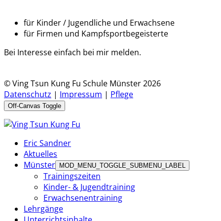
für Kinder / Jugendliche und Erwachsene
für Firmen und Kampfsportbegeisterte
Bei Interesse einfach bei mir melden.
© Ving Tsun Kung Fu Schule Münster 2026
Datenschutz
|
Impressum
|
Pflege
Off-Canvas Toggle
Eric Sandner
Aktuelles
Münster
MOD_MENU_TOGGLE_SUBMENU_LABEL
Trainingszeiten
Kinder- & Jugendtraining
Erwachsenentraining
Lehrgänge
Unterrichtsinhalte